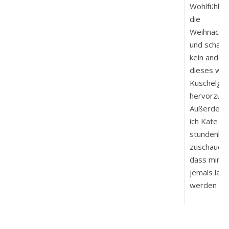
Wohlfühlfil
die
Weihnachts
und schafft
kein andere
dieses woh
Kuschelgef
hervorzuru
Außerdem 
ich Kate Wi
stundenlan
zuschauen,
dass mir d
jemals lang
werden kön