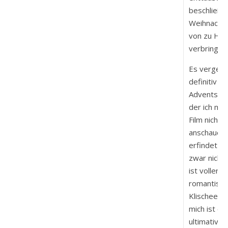
beschließe
Weihnachte
von zu Hau
verbringen
Es vergeht
definitiv ke
Adventszeit
der ich mir
Film nicht
anschaue. 
erfindet d
zwar nicht
ist voller
romantisch
Klischees, 
mich ist er
ultimative