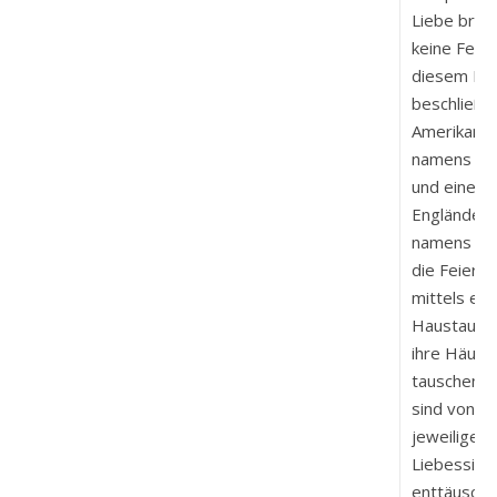
Liebe brau
keine Ferie
diesem Fil
beschließe
Amerikaner
namens A
und eine
Engländeri
namens Iri
die Feiert
mittels ein
Haustausc
ihre Häuse
tauschen. 
sind von ih
jeweiligen
Liebessitua
enttäuscht