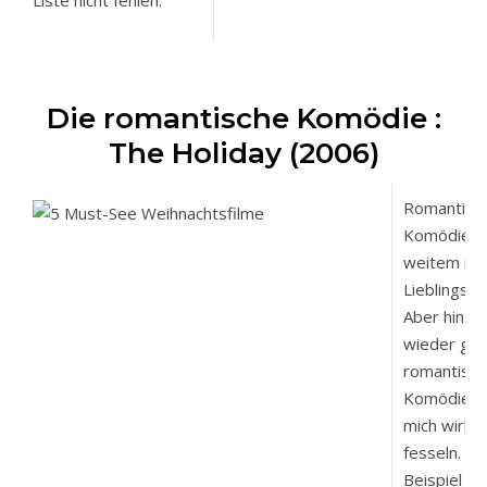
Liste nicht fehlen.
Die romantische Komödie :
The Holiday (2006)
Romantisc
Komödien s
weitem nic
Lieblingsfi
Aber hin u
wieder gib
romantisc
Komödien, 
mich wirkli
fesseln. D
Beispiel daf