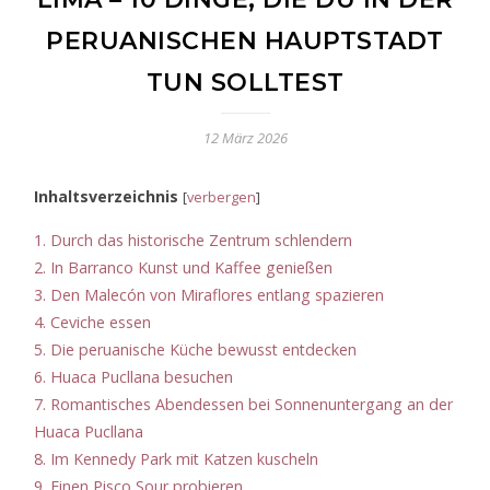
PERUANISCHEN HAUPTSTADT
TUN SOLLTEST
12 März 2026
Inhaltsverzeichnis
[
verbergen
]
1.
Durch das historische Zentrum schlendern
2.
In Barranco Kunst und Kaffee genießen
3.
Den Malecón von Miraflores entlang spazieren
4.
Ceviche essen
5.
Die peruanische Küche bewusst entdecken
6.
Huaca Pucllana besuchen
7.
Romantisches Abendessen bei Sonnenuntergang an der
Huaca Pucllana
8.
Im Kennedy Park mit Katzen kuscheln
9.
Einen Pisco Sour probieren