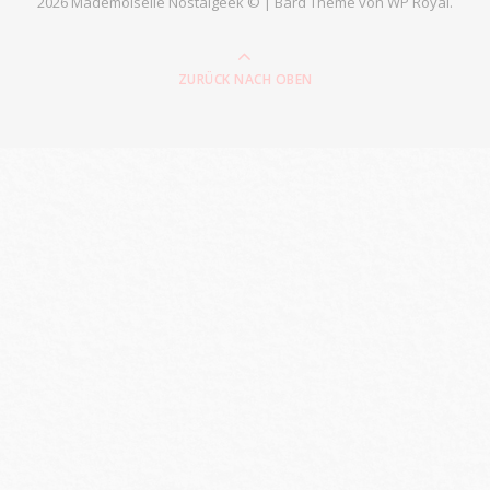
2026 Mademoiselle Nostalgeek © |
Bard Theme von
WP Royal
.
ZURÜCK NACH OBEN